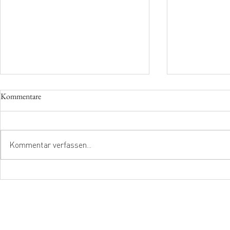
Kommentare
Kommentar verfassen...
Von unterwegs bloggen
Stilvollen Tex
oder Videos h